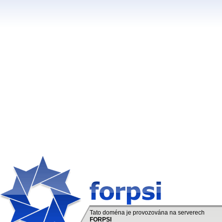
Tato doména je provozována na serverech
FORPSI