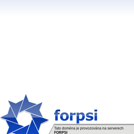
Tato doména je provozována na serverech
FORPSI